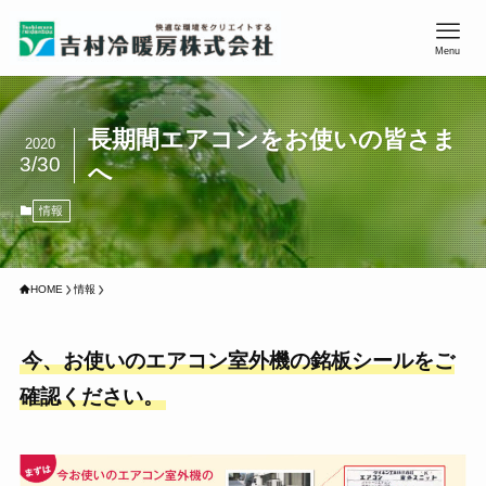
Menu
長期間エアコンをお使いの皆さま
2020
3/30
へ
情報
HOME
情報
今、お使いのエアコン室外機の銘板シールをご
確認ください。